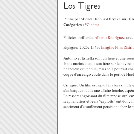
Los Tigres
Publié par Michel Decoux-Derycke sur 10
Catégories :
#Cinéma
Policier, thriller de
Alberto Rodríguez
ave
Espagne; 2025; 1h49;
Imagine Film Distri
Antonio et Estrella sont un frère et une soeur
fonds marins et aide son frère sur le navire où
financière est tendue, mais cela pourrait c
coque d'un cargo coulé dans le port de Huel
Critique: Un film espagnol à la fois simple e
s'embarquent dans une affaire louche, espér
Le ressort angoissant du film repose sur l'e
scaphandriers et leurs "exploits" ont donc li
sentiment d'étouffement persistant chez le sp