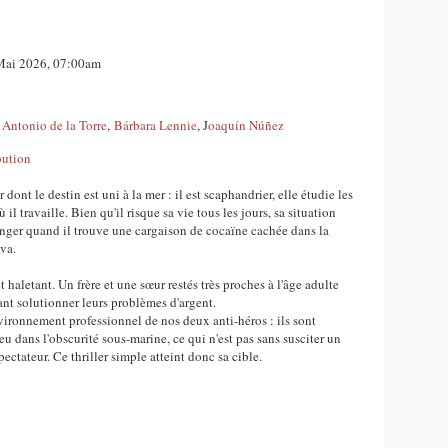
 Mai 2026, 07:00am
c
Antonio de la Torre
,
Bárbara Lennie
, J
oaquín Núñez
bution
 dont le destin est uni à la mer : il est scaphandrier, elle étudie les
 il travaille. Bien qu'il risque sa vie tous les jours, sa situation
hanger quand il trouve une cargaison de cocaïne cachée dans la
va.
t haletant. Un frère et une sœur restés très proches à l'âge adulte
ant solutionner leurs problèmes d'argent.
nvironnement professionnel de nos deux anti-héros : ils sont
eu dans l'obscurité sous-marine, ce qui n'est pas sans susciter un
ectateur. Ce thriller simple atteint donc sa cible.