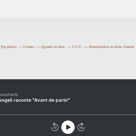
Top articles
Contact
Signaler un abus
C.G.U.
Rémunération en droits d'auteur
Purecharts
ngeli raconte "Avant de partir"