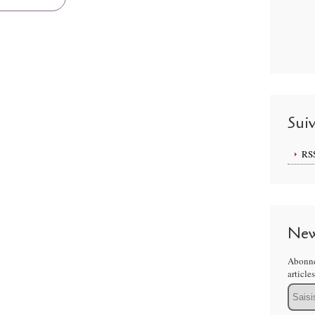
Sui
RS
New
Abonne
article
Email